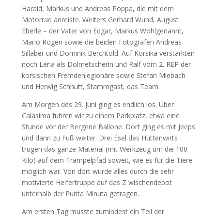
Harald, Markus und Andreas Poppa, die mit dem
Motorrad anreiste. Weiters Gerhard Wund, August
Eberle – der Vater von Edgar, Markus Wohlgenannt,
Mario Rogen sowie die beiden Fotografen Andreas
Sillaber und Dominik Berchtold. Auf Korsika verstärkten
noch Lena als Dolmetscherin und Ralf vom 2. REP der
korsischen Fremdenlegionäre sowie Stefan Miebach
und Herwig Schnutt, Stammgast, das Team.
Am Morgen des 29. Juni ging es endlich los. Über
Calasima fuhren wir zu einem Parkplatz, etwa eine
Stunde vor der Bergerie Ballone. Dort ging es mit Jeeps
und dann zu Fuß weiter. Drei Esel des Hüttenwirts
trugen das ganze Material (mit Werkzeug um die 100
Kilo) auf dem Trampelpfad soweit, wie es für die Tiere
möglich war. Von dort wurde alles durch die sehr
motivierte Helfertruppe auf das Z wischendepot
unterhalb der Punta Minuta getragen.
Am ersten Tag musste zumindest ein Teil der