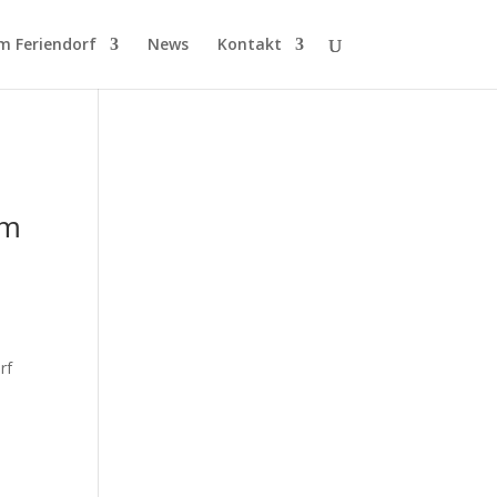
m Feriendorf
News
Kontakt
em
rf