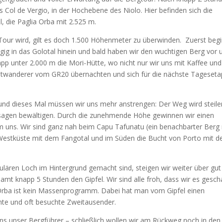
 Col de Vergio, in der Hochebene des Niolo. Hier befinden sich die
, die Paglia Orba mit 2.525 m.
 Tour wird, gilt es doch 1.500 Höhenmeter zu überwinden. Zuerst beg
gig in das Golotal hinein und bald haben wir den wuchtigen Berg vor 
pp unter 2.000 m die Mori-Hütte, wo nicht nur wir uns mit Kaffee und
itwanderer vom GR20 übernachten und sich für die nächste Tageset
 und dieses Mal müssen wir uns mehr anstrengen: Der Weg wird steile
assagen bewältigen. Durch die zunehmende Höhe gewinnen wir einen
 uns. Wir sind ganz nah beim Capu Tafunatu (ein benachbarter Berg
estküste mit dem Fangotal und im Süden die Bucht von Porto mit 
ären Loch im Hintergrund gemacht sind, steigen wir weiter über gut
amt knapp 5 Stunden den Gipfel. Wir sind alle froh, dass wir es gesch
lia Orba ist kein Massenprogramm. Dabei hat man vom Gipfel einen
te und oft besuchte Zweitausender.
s unser Bergführer – schließlich wollen wir am Rückweg noch in den