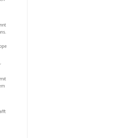
innt
uns.
appe
r
 mit
dem
afft