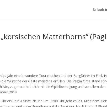
Urlaub i
 „korsischen Matterhorns“ (Pagl
edes Jahr eine besondere Tour machen und der Bergführer im Esel, H
e die Wünsche der Gäste meistens erfüllen. Die Paglia Orba stand sc
liste, zugetraut habe ich mir die Gipfelbesteigung und vor allem den
ommer 2019.
Uhr ein Früh-Frühstück und um 05:00 Uhr geht es los. Mit einem Klei
engrauen und voller Erwartung auf die Bergtour. Nach knapp 2 Stun