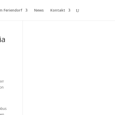
m Feriendorf
News
Kontakt
ia
err
hon
nbus
den