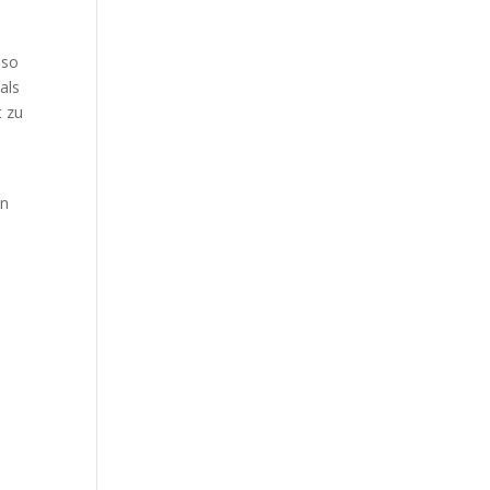
 so
als
t zu
en