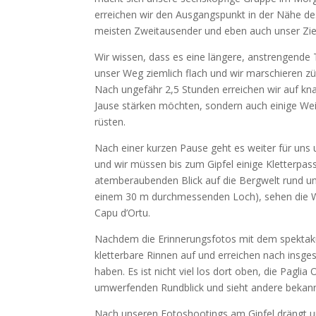
erreichen wir den Ausgangspunkt in der Nähe des
meisten Zweitausender und eben auch unser Ziel
Wir wissen, dass es eine längere, anstrengende
unser Weg ziemlich flach und wir marschieren zü
Nach ungefähr 2,5 Stunden erreichen wir auf kna
Jause stärken möchten, sondern auch einige We
rüsten.
Nach einer kurzen Pause geht es weiter für uns
und wir müssen bis zum Gipfel einige Kletterp
atemberaubenden Blick auf die Bergwelt rund um
einem 30 m durchmessenden Loch), sehen die W
Capu d’Ortu.
Nachdem die Erinnerungsfotos mit dem spektakul
kletterbare Rinnen auf und erreichen nach insges
haben. Es ist nicht viel los dort oben, die Pag
umwerfenden Rundblick und sieht andere bekann
Nach unseren Fotoshootings am Gipfel drängt un