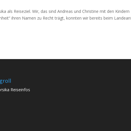
ika als Reiseziel. Wir, das sind Andreas und Christine mit den Kindern
hönheit“ ihren Namen zu Recht trägt, konnten wir bereits beim Landean
groll
rsika Reiseinfos