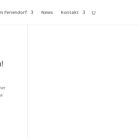
m Feriendorf
News
Kontakt
!
her
ra