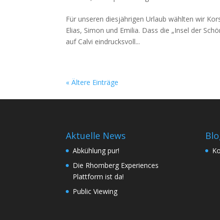
Für unseren diesjährigen Urlaub wählten wir Kors
Elias, Simon und Emilia. Dass die „Insel der Sc
auf Calvi eindrucksvoll...
« Ältere Einträge
Aktuelle News
Blo
Abkühlung pur!
Ko
Die Rhomberg Experiences
Plattform ist da!
Public Viewing